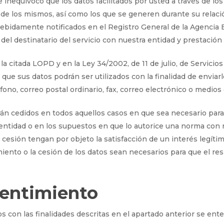
nequívoco que los datos facilitados por usted a través de los
 de los mismos, así como los que se generen durante su relaci
debidamente notificados en el Registro General de la Agencia 
el destinatario del servicio con nuestra entidad y prestación 
a citada LOPD y en la Ley 34/2002, de 11 de julio, de Servicio
 que sus datos podrán ser utilizados con la finalidad de envia
éfono, correo postal ordinario, fax, correo electrónico o medio
án cedidos en todos aquellos casos en que sea necesario para e
a entidad o en los supuestos en que lo autorice una norma con 
a cesión tengan por objeto la satisfacción de un interés legíti
miento o la cesión de los datos sean necesarios para que el r
sentimiento
s con las finalidades descritas en el apartado anterior se ent