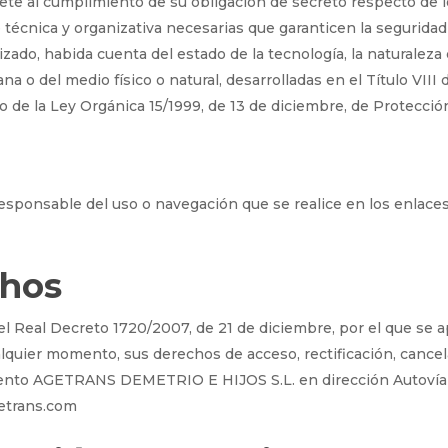
l cumplimiento de su obligación de secreto respecto de los
 técnica y organizativa necesarias que garanticen la seguridad
izado, habida cuenta del estado de la tecnología, la naturalez
 o del medio físico o natural, desarrolladas en el Título VIII
o de la Ley Orgánica 15/1999, de 13 de diciembre, de Protecció
onsable del uso o navegación que se realice en los enlaces
chos
l Real Decreto 1720/2007, de 21 de diciembre, por el que se 
cualquier momento, sus derechos de acceso, rectificación, cance
amiento AGETRANS DEMETRIO E HIJOS S.L. en dirección Autovía
getrans.com