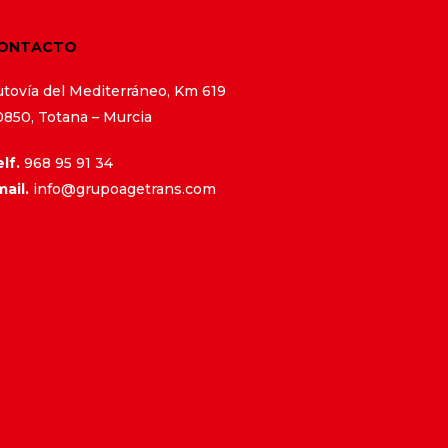
ONTACTO
utovía del Mediterráneo, Km 619
0850, Totana – Murcia
lf.
9
68 95 91 34
mail.
info@grupoagetrans.com