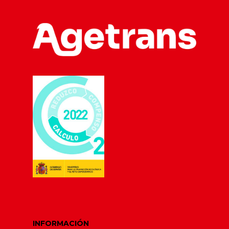
Servicios
Flota
Almacenaje de
Mercancías
Medioambiente
Alquiler de Vehícul
Calidad
Taller de Camiones
Trabaja con
Gestión Publicitaria
nosotros
Noticias
Únete al equipo
Buzón de denuncia
INFORMACIÓN